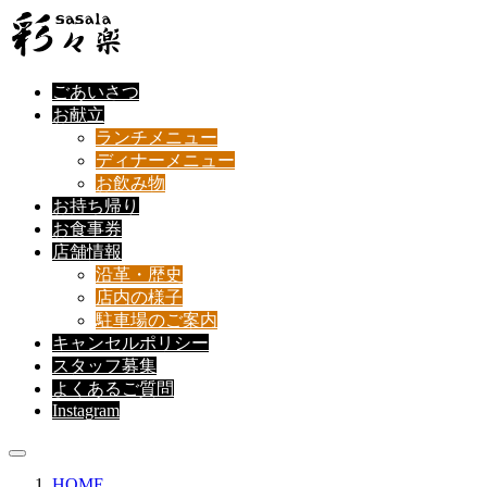
ごあいさつ
お献立
ランチメニュー
ディナーメニュー
お飲み物
お持ち帰り
お食事券
店舗情報
沿革・歴史
店内の様子
駐車場のご案内
キャンセルポリシー
スタッフ募集
よくあるご質問
Instagram
HOME