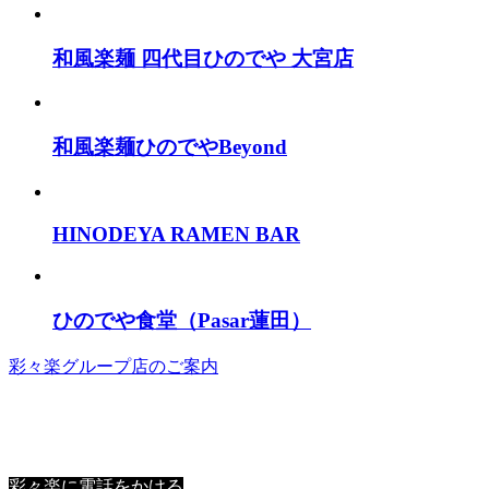
和風楽麺 四代目ひのでや 大宮店
和風楽麺ひのでやBeyond
HINODEYA RAMEN BAR
ひのでや食堂（Pasar蓮田）
彩々楽グループ店のご案内
ご宴会・その他のご予約
お弁当・お持ち帰り蕎麦のご注文は
お電話にて承ります
彩々楽に電話をかける